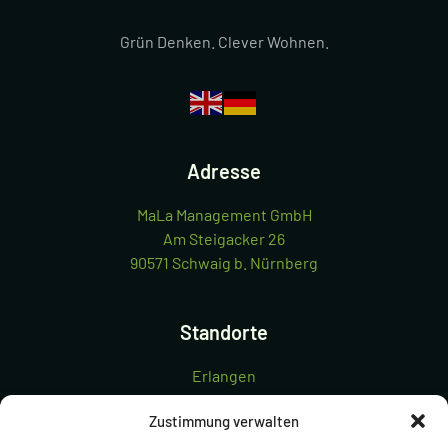
Grün Denken. Clever Wohnen.
Adresse
MaLa Management GmbH
Am Steigacker 26
90571 Schwaig b. Nürnberg
Standorte
Erlangen
Nürnberg Süd
Zustimmung verwalten